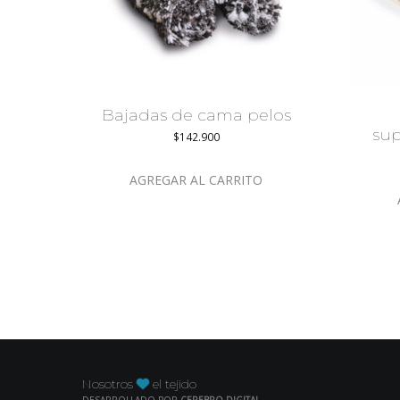
Bajadas de cama pelos
sup
$
142.900
AGREGAR AL CARRITO
Nosotros
el tejido