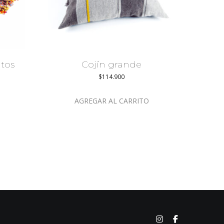
tos
Cojín grande
$
114.900
AGREGAR AL CARRITO