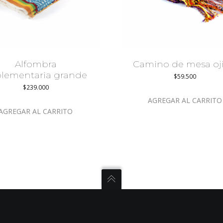
Alfombra
Camino de mesa oji
lementaria grande
$
59.500
$
239.000
AGREGAR AL CARRITO
AGREGAR AL CARRITO