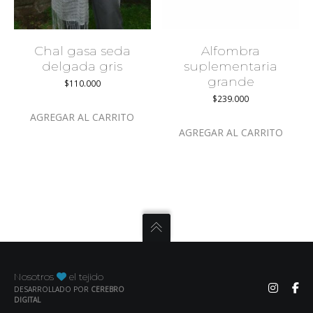
Chal gasa seda
Alfombra
delgada gris
suplementaria
grande
$
110.000
$
239.000
AGREGAR AL CARRITO
AGREGAR AL CARRITO
Nosotros
el tejido
DESARROLLADO POR
CEREBRO
DIGITAL