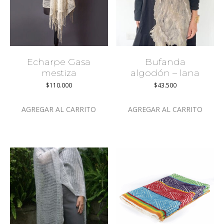
Echarpe Gasa
Bufanda
mestiza
algodón – lana
$
110.000
$
43.500
AGREGAR AL CARRITO
AGREGAR AL CARRITO