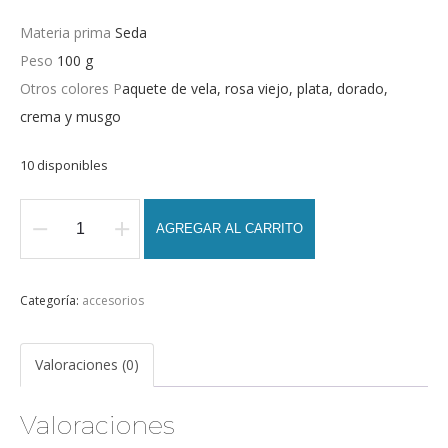
Materia prima
Seda
Peso
100 g
Otros colores P
aquete de vela, rosa viejo, plata, dorado,
crema y musgo
10 disponibles
AGREGAR AL CARRITO
Hilado
de
seda
Categoría:
accesorios
color
musgo
Valoraciones (0)
cantidad
Valoraciones