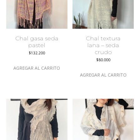
Chal gasa seda
Chal textura
pastel
lana – seda
crudo
$
132.200
$
80.000
AGREGAR AL CARRITO
AGREGAR AL CARRITO