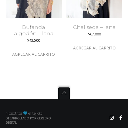
Bufanda
Chal seda – lana
algodón – lana
$
67.000
$
43.500
AGREGAR AL CARRITO
AGREGAR AL CARRITO
Nosotros
el tejido
DESARROLLADO POR
CEREBRO
DIGITAL